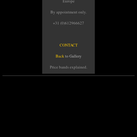
Europe
By appointment only.
+31 (0)612966627
CONTACT
Back
to Gallery
Price bands explained.